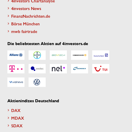
4investors Chartanalyse
4investors News
FinanzNachrichten.de
Börse München
mwb fairtrade
Die beliebtesten Aktien auf 4investors.de
Aktienindizes Deutschland
DAX
MDAX
SDAX