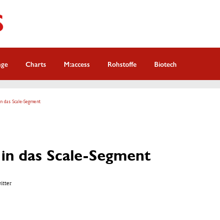
nge
Charts
M:access
Rohstoffe
Biotech
in das Scale-Segment
 in das Scale-Segment
witter