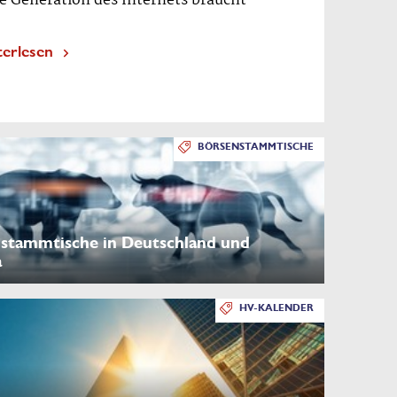
e Generation des Internets braucht
terlesen
BÖRSENSTAMMTISCHE
stammtische in Deutschland und
a
HV-KALENDER