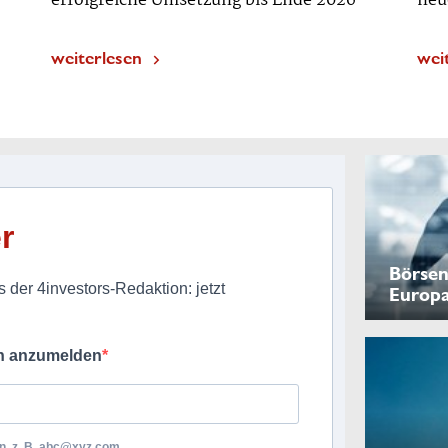
erfolgreiche Umsetzung bis Ende 2026“
neu
weiterlesen
wei
r
Börsen
 der 4investors-Redaktion: jetzt
Europ
ch anzumelden
, z. B.
abc@xyz.com
.