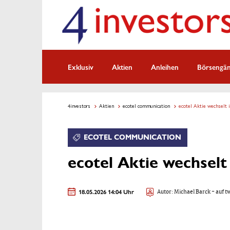
Exklusiv
Aktien
Anleihen
Börsengä
4investors
Aktien
ecotel communication
ecotel Aktie wechselt 
ECOTEL COMMUNICATION
ecotel Aktie wechselt
18.05.2026 14:04 Uhr
Autor:
Michael Barck
- auf t