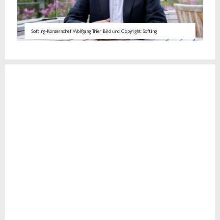
Softing-Konzernchef Wolfgang Trier. Bild und Copyright: Softing.