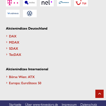
Aktienindizes Deutschland
DAX
MDAX
SDAX
TecDAX
Aktienindizes International
Börse Wien: ATX
Europa: EuroStoxx 50
Startseite
Über www.4investors.de
Impressum
Datenschutz