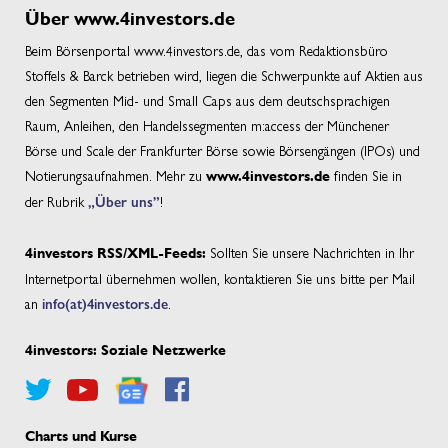
Über www.4investors.de
Beim Börsenportal www.4investors.de, das vom Redaktionsbüro
Stoffels & Barck betrieben wird, liegen die Schwerpunkte auf Aktien aus
den Segmenten Mid- und Small Caps aus dem deutschsprachigen
Raum, Anleihen, den Handelssegmenten m:access der Münchener
Börse und Scale der Frankfurter Börse sowie Börsengängen (IPOs) und
Notierungsaufnahmen. Mehr zu
finden Sie in
www.4investors.de
der Rubrik
„Über uns”
!
Sollten Sie unsere Nachrichten in Ihr
4investors RSS/XML-Feeds:
Internetportal übernehmen wollen, kontaktieren Sie uns bitte per Mail
an
info(at)4investors.de
.
4investors: Soziale Netzwerke
Charts und Kurse