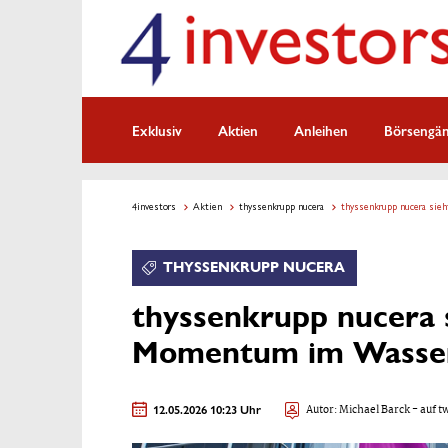
Exklusiv
Aktien
Anleihen
Börsengä
4investors
Aktien
thyssenkrupp nucera
thyssenkrupp nucera sie
THYSSENKRUPP NUCERA
thyssenkrupp nucera s
Momentum im Wassers
12.05.2026 10:23 Uhr
Autor:
Michael Barck
- auf t