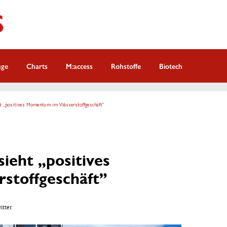
nge
Charts
M:access
Rohstoffe
Biotech
ht „positives Momentum im Wasserstoffgeschäft”
ieht „positives
toffgeschäft”
witter