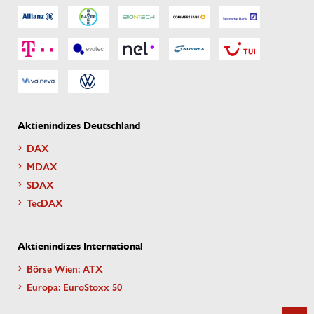
Aktienindizes Deutschland
DAX
MDAX
SDAX
TecDAX
Aktienindizes International
Börse Wien: ATX
Europa: EuroStoxx 50