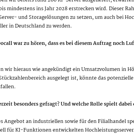
 wir bereits rund 200 KI-Server ausgeliefert, erwarten
h bis mindestens ins Jahr 2028 erstrecken wird. Dieser R
f Server- und Storagelösungen zu setzen, um auch bei Ho
ller in Deutschland zu werden.
eocall war zu hören, dass es bei diesem Auftrag noch Lu
n wir hieraus wie angekündigt ein Umsatzvolumen in Hö
Stückzahlenbereich ausgelegt ist, könnte das potenziell
fallen.
derzeit besonders gefragt? Und welche Rolle spielt da
s Angebot an industriellen sowie für den Filialhandel spe
ell für KI-Funktionen entwickelten Hochleistungsserv