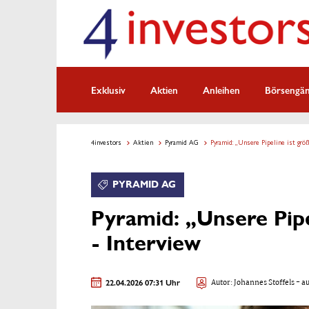
Exklusiv
Aktien
Anleihen
Börsengä
4investors
Aktien
Pyramid AG
Pyramid: „Unsere Pipeline ist größ
PYRAMID AG
Pyramid: „Unsere Pipe
- Interview
22.04.2026 07:31 Uhr
Autor:
Johannes Stoffels
- au