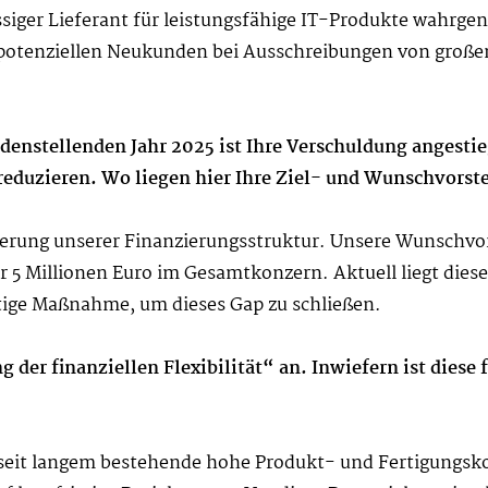
ässiger Lieferant für leistungsfähige IT-Produkte wahrge
n potenziellen Neukunden bei Ausschreibungen von gro
edenstellenden Jahr 2025 ist Ihre Verschuldung angesti
 reduzieren. Wo liegen hier Ihre Ziel- und Wunschvorst
mierung unserer Finanzierungsstruktur. Unsere Wunschvor
5 Millionen Euro im Gesamtkonzern. Aktuell liegt diese 
htige Maßnahme, um dieses Gap zu schließen.
ng der finanziellen Flexibilität“ an. Inwiefern ist die
seit langem bestehende hohe Produkt- und Fertigungsk