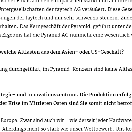
 ist der Fokus auf den europäischen Markt und auf int
Untergesellschaften der faytech AG veräußert. Diese Ges
ssungen der faytech und nur sehr schwer zu steuern. Zud
erhalten. Das Kerngeschäft der Pyramid, geführt unte
 Ergebnis hat die Pyramid AG nunmehr eine wesentlich 
ndwelche Altlasten aus dem Asien- oder US-Geschäft?
nung durchgeführt, im Pyramid-Konzern sind keine Altl
trategie- und Innovationszentrum. Die Produktion erfolg
er Krise im Mittleren Osten sind Sie somit nicht betro
n Europa. Zwar sind auch wir – wie derzeit jeder Hardware
. Allerdings nicht so stark wie unser Wettbewerb. Uns 