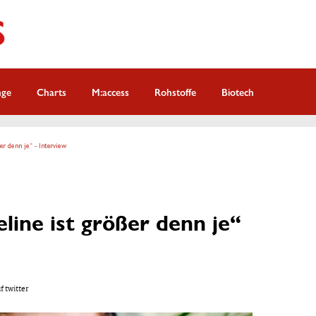
nge
Charts
M:access
Rohstoffe
Biotech
er denn je“ - Interview
line ist größer denn je“
f twitter