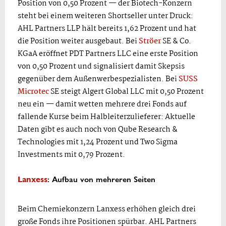
Position von 0,50 Prozent — der Biotech-Konzern
steht bei einem weiteren Shortseller unter Druck:
AHL Partners LLP hält bereits 1,62 Prozent und hat
die Position weiter ausgebaut. Bei
Ströer
SE & Co.
KGaA eröffnet PDT Partners LLC eine erste Position
von 0,50 Prozent und signalisiert damit Skepsis
gegenüber dem Außenwerbespezialisten. Bei
SUSS
Microtec
SE steigt Algert Global LLC mit 0,50 Prozent
neu ein — damit wetten mehrere drei Fonds auf
fallende Kurse beim Halbleiterzulieferer: Aktuelle
Daten gibt es auch noch von Qube Research &
Technologies mit 1,24 Prozent und Two Sigma
Investments mit 0,79 Prozent.
: Aufbau von mehreren Seiten
Lanxess
Beim Chemiekonzern Lanxess erhöhen gleich drei
große Fonds ihre Positionen spürbar. AHL Partners