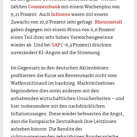
zählten
Commerzbank
mit einem Wochenplus von
9,21 Prozent. Auch
Infineon
waren mit einem
Zuwachs von 10,0 Prozent sehr gefragt.
Rheinmetall
gaben dagegen mit einem Minus von 6,0 Prozent
einen Teil ihrer sehr hohen Vorwochengewinne
wieder ab. Und bei
SAP
(-6,3 Prozent) drückten
unverändert KI-Ängste auf die Stimmung.
Im Gegensatz zu den deutschen Aktienbörsen
profitierten die Kurse am Rentenmarkt nicht vom
Waffenstillstand im Irankrieg. Marktteilnehmer
begründeten dies unter anderem mit den
anhaltenden wirtschaftlichen Unsicherheiten – und
hier insbesondere mit den nachdrücklichen
Inflationssorgen. Diese wieder befeuerten die Angst,
dass die Europäische Zentralbank ihre Leitzinsen
anheben könnte. Die Rendite der
richtungsweisenden zehnjährigen Bundesanleihe