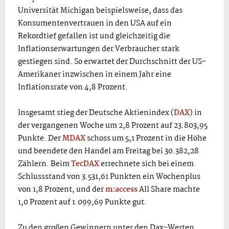
Universität Michigan beispielsweise, dass das
Konsumentenvertrauen in den USA auf ein
Rekordtief gefallen ist und gleichzeitig die
Inflationserwartungen der Verbraucher stark
gestiegen sind. So erwartet der Durchschnitt der US-
Amerikaner inzwischen in einem Jahr eine
Inflationsrate von 4,8 Prozent.
Insgesamt stieg der Deutsche Aktienindex (
DAX
) in
der vergangenen Woche um 2,8 Prozent auf 23.803,95
Punkte. Der
MDAX
schoss um 5,1 Prozent in die Höhe
und beendete den Handel am Freitag bei 30.382,28
Zählern. Beim
TecDAX
errechnete sich bei einem
Schlussstand von 3.531,61 Punkten ein Wochenplus
von 1,8 Prozent, und der
m:access
All Share machte
1,0 Prozent auf 1.099,69 Punkte gut.
Zu den großen Gewinnern unter den Dax-Werten