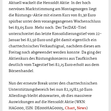
Aktuell wackelt die Hensoldt Aktie: In der hoch
nervösen Marktstimmung am Montagmorgen liegt
die Rüstungs-Aktie mit einem Kurs von 81,30 Euro
spürbar unter dem vorangegangenen Wochenschluss
bei 83,65 Euro. Mehr noch. Der TecDAX-Titel
unterschreitet das letzte Konsolidierungstief vom 22-
Januar bei 82,50 Euro und gibt damit eigentlich ein
charttechnisches Verkaufsignal, nachdem dieses am
Freitag noch abgewendet werden konnte: Da ging der
Aktienkurs des Rüstungskonzerns aus Taufkirchen
deutlich vom Tagestief bei 82,15 Euro erholt aus dem
Börsenhandel.
Nun der erneute Break unter den charttechnischen
Unterstützungsbereich bei nun 82,15/82,50 Euro.
Allerdings bleibt abzuwarten, ob dies massivere
Auswirkungen auf die Hensoldt Aktie (WKN:
HAG000, ISIN: DE000HAG0005,
Chart
,
News
)