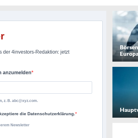
r
Börsen
 der 4investors-Redaktion: jetzt
Europ
ch anzumelden
, z. B.
abc@xyz.com
.
Haupt
kzeptiere die Datenschutzerklärung.
nserem Newsletter