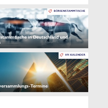
BÖRSENSTAMMTISCHE
stammtische in Deutschland und
a
HV-KALENDER
versammlungs-Termine