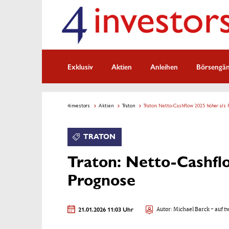
Exklusiv
Aktien
Anleihen
Börsengä
4investors
Aktien
Traton
Traton: Netto-Cashflow 2025 höher als 
TRATON
Traton: Netto-Cashfl
Prognose
21.01.2026 11:03 Uhr
Autor:
Michael Barck
- auf t