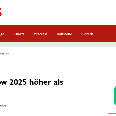
nge
Charts
M:access
Rohstoffe
Biotech
Prognose
ow 2025 höher als
witter