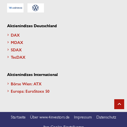
Aktienindizes Deutschland
DAX
MDAX
SDAX
TecDAX
Aktienindizes International
Börse Wien: ATX
Europa: EuroStoxx 50
Startseite
Über www.4investors.de
Impressum
Datenschutz
Ihre Cookie-Einstellungen