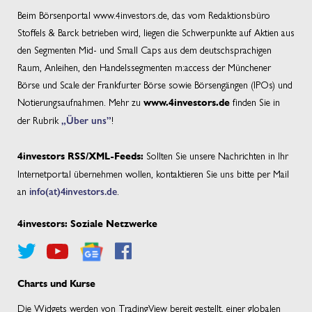
Beim Börsenportal www.4investors.de, das vom Redaktionsbüro
Stoffels & Barck betrieben wird, liegen die Schwerpunkte auf Aktien aus
den Segmenten Mid- und Small Caps aus dem deutschsprachigen
Raum, Anleihen, den Handelssegmenten m:access der Münchener
Börse und Scale der Frankfurter Börse sowie Börsengängen (IPOs) und
Notierungsaufnahmen. Mehr zu
finden Sie in
www.4investors.de
der Rubrik
„Über uns”
!
Sollten Sie unsere Nachrichten in Ihr
4investors RSS/XML-Feeds:
Internetportal übernehmen wollen, kontaktieren Sie uns bitte per Mail
an
info(at)4investors.de
.
4investors: Soziale Netzwerke
Charts und Kurse
Die Widgets werden von TradingView bereit gestellt, einer globalen