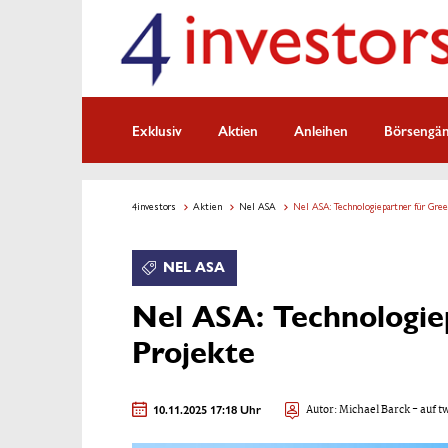
Exklusiv
Aktien
Anleihen
Börsengä
4investors
Aktien
Nel ASA
Nel ASA: Technologiepartner für Gre
NEL ASA
Nel ASA: Technologie
Projekte
10.11.2025 17:18 Uhr
Autor:
Michael Barck
- auf t