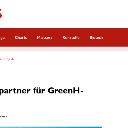
nge
Charts
M:access
Rohstoffe
Biotech
enH-Projekte
partner für GreenH-
witter