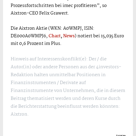
Prozessfortschritten bei imec profitieren”, so
Aixtron-CEO Felix Grawert.
Die Aixtron Aktie (WKN: A0WMPJ, ISIN:
DE000A0WMPJ6,
Chart
,
News
) notiert bei 15,035 Euro
mit 0,6 Prozent im Plus.
Hinweis auf Interessenskonflikt(e): Der / die
Autor(in) oder andere Personen aus der 4investors-
Redaktion halten unmittelbar Positionen in
Finanzinstrumenten / Derivate auf
Finanzinstrumente von Unternehmen, die in diesem
Beitrag thematisiert werden und deren Kurse durch
die Berichterstattung beeinflusst werden könnten:
Aixtron.
Anzeige