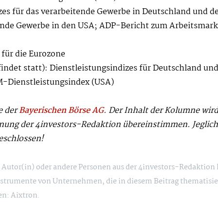
es für das verarbeitende Gewerbe in Deutschland und de
tende Gewerbe in den USA; ADP-Bericht zum Arbeitsmark
 für die Eurozone
findet statt): Dienstleistungsindizes für Deutschland un
M-Dienstleistungsindex (USA)
e der
Bayerischen Börse AG
. Der Inhalt der Kolumne wir
inung der 4investors-Redaktion übereinstimmen. Jegli
eschlossen!
ie Autor(in) oder andere Personen aus der 4investors-Redaktion
strumente von Unternehmen, die in diesem Beitrag thematisie
en: Aixtron.