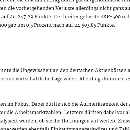
ein, die erst am Freitag durch gut aufgenommene Infl
n die vorhergehenden Verluste allerdings nicht ganz a
auf 46.247,29 Punkte. Der breiter gefasste S&P-500 redu
100 gab um 0,5 Prozent nach auf 24.503,85 Punkte.
nte die Ungewissheit an den deutschen Aktienbörsen a
he und wirtschaftliche Lage wider. Allerdings könnte es
en im Fokus. Dabei dürfte sich die Aufmerksamkeit der 
er die Arbeitsmarktzahlen. Letztere dürften dabei vor 
nalysiert werden, ob sie die Hoffnungen auf weitere Zi
one werden ebenfalls Einkaufsmanagerindizes und Zahlen