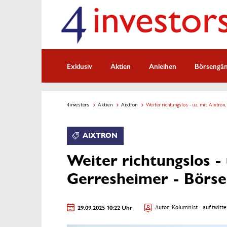
Exklusiv
Aktien
Anleihen
Börsengä
4investors
Aktien
Aixtron
Weiter richtungslos - u.a. mit Aixtro
AIXTRON
Weiter richtungslos - 
Gerresheimer - Börs
29.09.2025 10:22 Uhr
Autor:
Kolumnist
- auf twitte