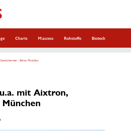
nge
Charts
M:access
Rohstoffe
Biotech
n, Gerresheimer - Börse München
u.a. mit Aixtron,
e München
r