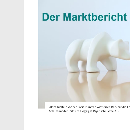
Ulrich Kirstein von der Börse München wirft einen Blick auf die 
Anleihemärkten. Bild und Copyright: Bayerische Börse AG.