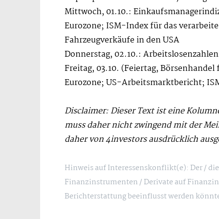
Mittwoch, 01.10.: Einkaufsmanagerindiz
Eurozone; ISM-Index für das verarbei
Fahrzeugverkäufe in den USA
Donnerstag, 02.10.: Arbeitslosenzahlen
Freitag, 03.10. (Feiertag, Börsenhandel 
Eurozone; US-Arbeitsmarktbericht; IS
Disclaimer: Dieser Text ist eine Kolumn
muss daher nicht zwingend mit der Me
daher von 4investors ausdrücklich ausg
Hinweis auf Interessenskonflikt(e): Der / d
Finanzinstrumenten / Derivate auf Finanzin
Berichterstattung beeinflusst werden könnt