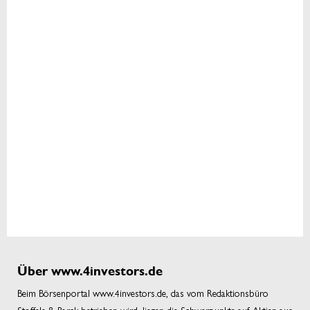
Über www.4investors.de
Beim Börsenportal www.4investors.de, das vom Redaktionsbüro
Stoffels & Barck betrieben wird, liegen die Schwerpunkte auf Aktien aus