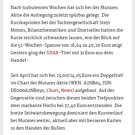
Nach turbulenten Wochen hat sich bei der Mutares
Aktie die Aufregung zuletzt spürbar gelegt. Die
Kurskapriolen bei der Tochtergesellschaft Steyr
Motors, Bilanzthematiken und Shortseller hatten die
Kurse reichlich schwanken lassen, wie der Blick auf
die 52-Wochen-Spanne von 18,64 zu 49,20 Euro zeigt.
Gestern ging der
SDAX
-Titel mit 31 Euro aus dem
Handel-
Seit April hat sich bei 23,60/24,05 Euro ein Doppeltief
im Chart der Mutares Aktie (WKN: A2NB65, ISIN:
DE000A2NB650,
Chart
,
News
) aufgebaut. Auf der
Gegenseite sind zwischen diesen beiden Tiefpunkten
zwei markante Hochs bei 37,40 Euro entstanden. Die
breite Seitwärtsbewegung dominiert den Kursverlauf
bei Mutares weiter, aktuell aber mit besseren Karten
in den Händen der Bullen.