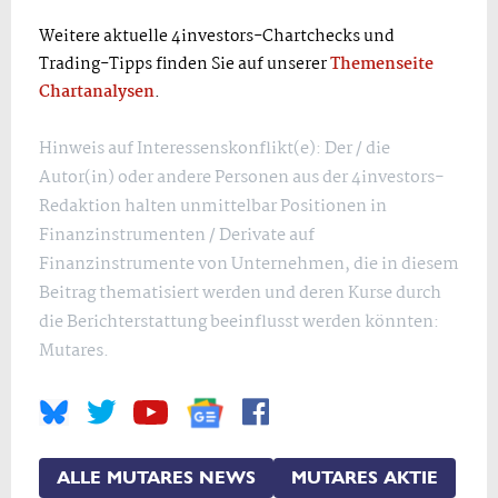
Weitere aktuelle 4investors-Chartchecks und
Trading-Tipps finden Sie auf unserer
Themenseite
Chartanalysen
.
Hinweis auf Interessenskonflikt(e): Der / die
Autor(in) oder andere Personen aus der 4investors-
Redaktion halten unmittelbar Positionen in
Finanzinstrumenten / Derivate auf
Finanzinstrumente von Unternehmen, die in diesem
Beitrag thematisiert werden und deren Kurse durch
die Berichterstattung beeinflusst werden könnten:
Mutares.
ALLE MUTARES NEWS
MUTARES AKTIE