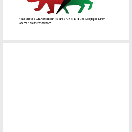
4investors.de-Chartcheck zur Mutares Aktie. Bild und Copyright: Karim
Osama / shutterstock.com.