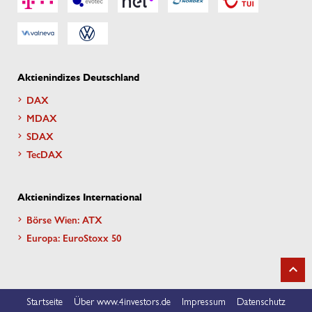
Aktienindizes Deutschland
DAX
MDAX
SDAX
TecDAX
Aktienindizes International
Börse Wien: ATX
Europa: EuroStoxx 50
Startseite
Über www.4investors.de
Impressum
Datenschutz