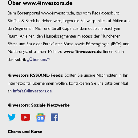
Über www.4investors.de
Beim Börsenportal www.4investors.de, das vom Redaktionsbüro
Stoffels & Barck betrieben wird, liegen die Schwerpunkte auf Aktien aus
den Segmenten Mid- und Small Caps aus dem deutschsprachigen
Raum, Anleihen, den Handelssegmenten m:access der Münchener
Börse und Scale der Frankfurter Börse sowie Börsengängen (IPOs) und
Notierungsaufnahmen. Mehr zu
finden Sie in
www.4investors.de
der Rubrik
„Über uns”
!
Sollten Sie unsere Nachrichten in Ihr
4investors RSS/XML-Feeds:
Internetportal übernehmen wollen, kontaktieren Sie uns bitte per Mail
an
info(at)4investors.de
.
4investors: Soziale Netzwerke
Charts und Kurse