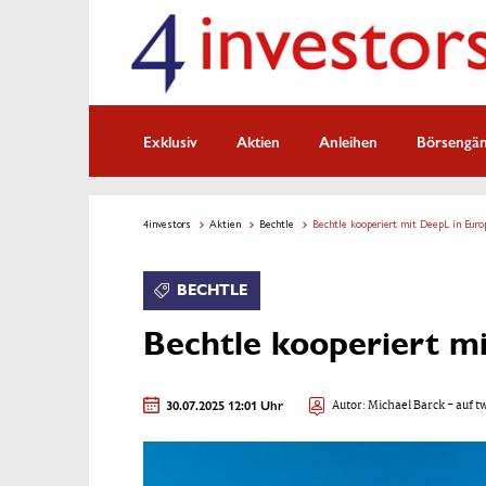
Exklusiv
Aktien
Anleihen
Börsengä
4investors
Aktien
Bechtle
Bechtle kooperiert mit DeepL in Euro
BECHTLE
Bechtle kooperiert m
30.07.2025 12:01 Uhr
Autor:
Michael Barck
- auf t