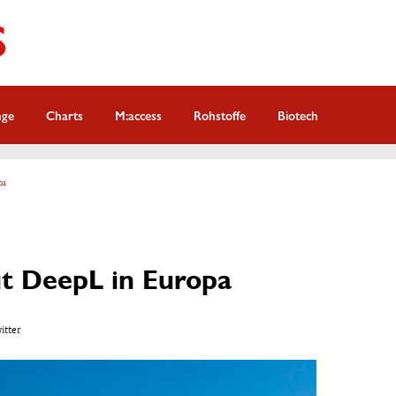
nge
Charts
M:access
Rohstoffe
Biotech
pa
it DeepL in Europa
witter