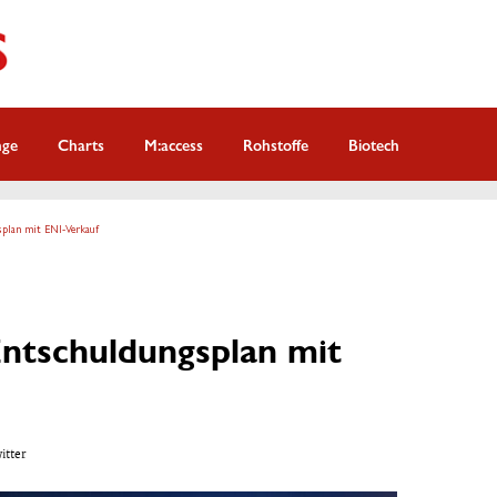
nge
Charts
M:access
Rohstoffe
Biotech
plan mit ENI-Verkauf
ntschuldungsplan mit
witter