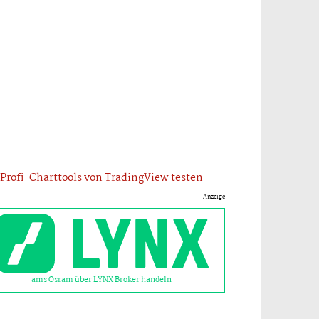
Profi-Charttools von TradingView testen
Anzeige
ams Osram über LYNX Broker handeln