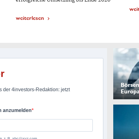
erfolgreiche Umsetzung bis Ende 2026“
wei
weiterlesen
r
Börsen
 der 4investors-Redaktion: jetzt
Europ
ch anzumelden
, z. B.
abc@xyz.com
.