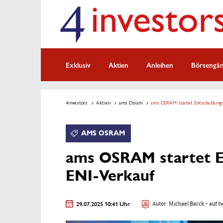
Exklusiv
Aktien
Anleihen
Börsengä
4investors
Aktien
ams Osram
ams OSRAM startet Entschuldungs
AMS OSRAM
ams OSRAM startet E
ENI-Verkauf
29.07.2025 10:41 Uhr
Autor:
Michael Barck
- auf t