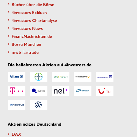
Bücher über die Börse
4investors Exklusiv
4investors Chartanalyse
4investors News
FinanzNachrichten.de
Börse München
mwb fairtrade
Die beliebtesten Aktien auf 4investors.de
Aktienindizes Deutschland
DAX