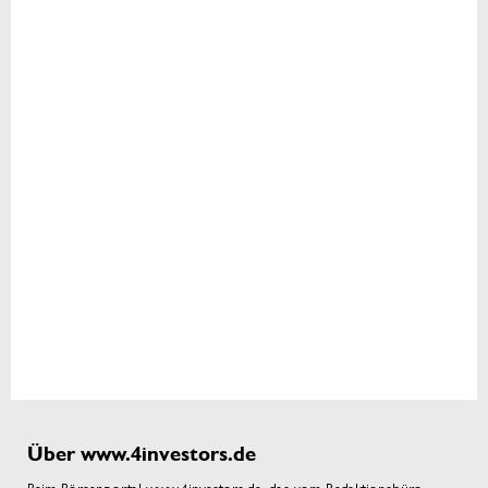
Über www.4investors.de
Beim Börsenportal www.4investors.de, das vom Redaktionsbüro