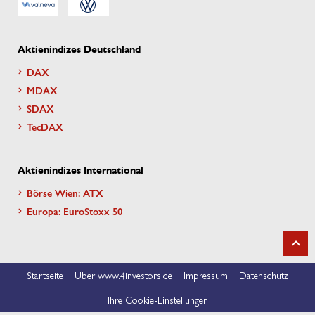
Aktienindizes Deutschland
DAX
MDAX
SDAX
TecDAX
Aktienindizes International
Börse Wien: ATX
Europa: EuroStoxx 50
Startseite
Über www.4investors.de
Impressum
Datenschutz
Ihre Cookie-Einstellungen