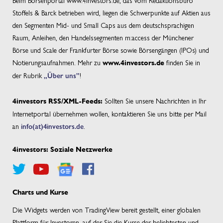
Stoffels & Barck betrieben wird, liegen die Schwerpunkte auf Aktien aus
den Segmenten Mid- und Small Caps aus dem deutschsprachigen
Raum, Anleihen, den Handelssegmenten m:access der Münchener
Börse und Scale der Frankfurter Börse sowie Börsengängen (IPOs) und
Notierungsaufnahmen. Mehr zu
finden Sie in
www.4investors.de
der Rubrik
„Über uns”
!
Sollten Sie unsere Nachrichten in Ihr
4investors RSS/XML-Feeds:
Internetportal übernehmen wollen, kontaktieren Sie uns bitte per Mail
an
info(at)4investors.de
.
4investors: Soziale Netzwerke
Charts und Kurse
Die Widgets werden von TradingView bereit gestellt, einer globalen
Plattform für Investoren, auf der Sie die Kurse der beliebtesten und