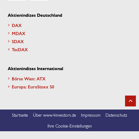
Aktienindizes Deutschland
DAX
MDAX
SDAX
TecDAX
Aktienindizes International
Börse Wien: ATX
Europa: EuroStoxx 50
Startseite
Über www.4investors.de
Impressum
Datenschutz
Ihre Cookie-Einstellungen