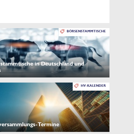
BÖRSENSTAMMTISCHE
stammtische in Deutschland und
a
HV-KALENDER
versammlungs-Termine