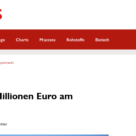
nge
Charts
M:access
Rohstoffe
Biotech
apitalmarkt
Millionen Euro am
witter