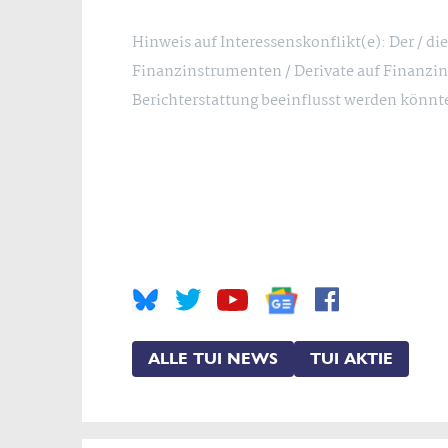
Hinweis auf Interessenskonflikt(e): Der / d
Finanzinstrumenten / Derivate auf Finanzin
Berichterstattung beeinflusst werden könnt
ALLE TUI NEWS
TUI AKTIE