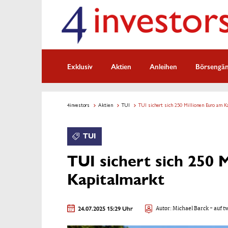
Exklusiv
Aktien
Anleihen
Börsengä
4investors
Aktien
TUI
TUI sichert sich 250 Millionen Euro am K
TUI
TUI sichert sich 250 
Kapitalmarkt
24.07.2025 15:29 Uhr
Autor:
Michael Barck
- auf t