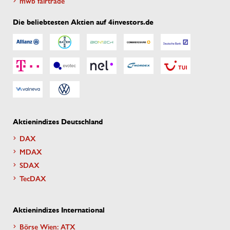
mwb fairtrade
Die beliebtesten Aktien auf 4investors.de
Aktienindizes Deutschland
DAX
MDAX
SDAX
TecDAX
Aktienindizes International
Börse Wien: ATX