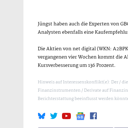
Jüngst haben auch die Experten von GBC e
Analysten ebenfalls eine Kaufempfehlu
Die Aktien von net digital (WKN: A2BP
vergangenen vier Wochen kommt die Akti
Kursverbesserung um 136 Prozent.
Hinweis auf Interessenskonflikt(e): Der / d
Finanzinstrumenten / Derivate auf Finanzin
Berichterstattung beeinflusst werden könnte