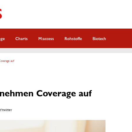
nge
Charts
M:access
Rohstoffe
Biotech
Coverage auf
n nehmen Coverage auf
f twitter