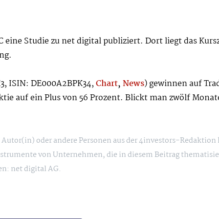
ine Studie zu net digital publiziert. Dort liegt das Kurszi
ng.
K3, ISIN: DE000A2BPK34,
Chart
,
News
) gewinnen auf Trad
e auf ein Plus von 56 Prozent. Blickt man zwölf Monate 
ie Autor(in) oder andere Personen aus der 4investors-Redaktion
strumente von Unternehmen, die in diesem Beitrag thematisie
n: net digital AG.