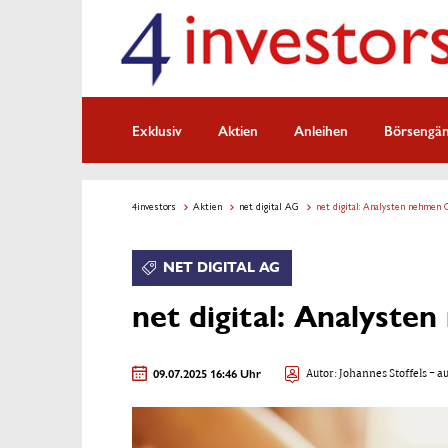
Exklusiv
Aktien
Anleihen
Börsengä
4investors
Aktien
net digital AG
net digital: Analysten nehmen 
NET DIGITAL AG
net digital: Analyste
09.07.2025 16:46 Uhr
Autor:
Johannes Stoffels
- au