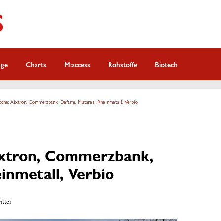
nge
Charts
M:access
Rohstoffe
Biotech
che: Aixtron, Commerzbank, Defama, Mutares, Rheinmetall, Verbio
ixtron, Commerzbank,
inmetall, Verbio
witter