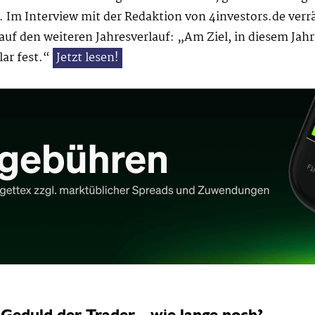
 Im Interview mit der Redaktion von 4investors.de ve
 auf den weiteren Jahresverlauf: „Am Ziel, in diesem Jah
lar fest.“
Jetzt lesen!
 Geduld der Trader - wie lange noch?