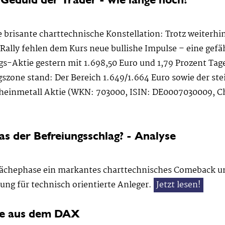
ine brisante charttechnische Konstellation: Trotz weiter
ally fehlen dem Kurs neue bullishe Impulse – eine gefäh
ngs-Aktie gestern mit 1.698,50 Euro und 1,79 Prozent T
gszone stand: Der Bereich 1.649/1.664 Euro sowie der st
einmetall Aktie (WKN: 703000, ISIN: DE0007030009, Char
as der Befreiungsschlag? - Analyse
wächephase ein markantes charttechnisches Comeback und
ung für technisch orientierte Anleger.
Jetzt lesen!
he aus dem DAX