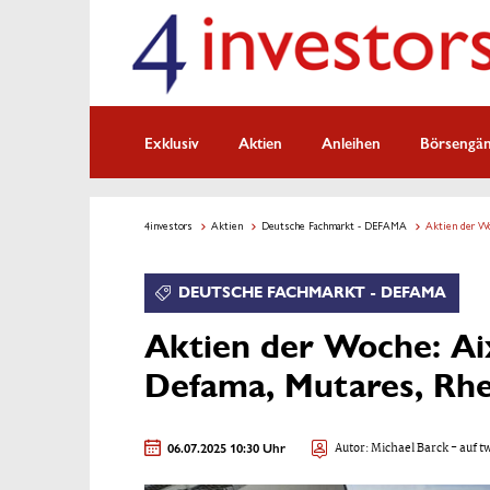
Exklusiv
Aktien
Anleihen
Börsengä
4investors
Aktien
Deutsche Fachmarkt - DEFAMA
Aktien der Wo
DEUTSCHE FACHMARKT - DEFAMA
Aktien der Woche: A
Defama, Mutares, Rhe
06.07.2025 10:30 Uhr
Autor:
Michael Barck
- auf t