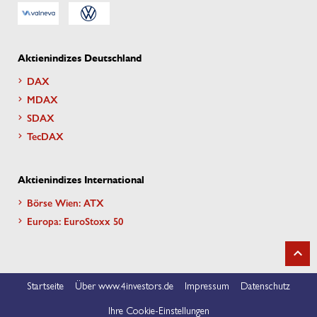
Aktienindizes Deutschland
DAX
MDAX
SDAX
TecDAX
Aktienindizes International
Börse Wien: ATX
Europa: EuroStoxx 50
Startseite
Über www.4investors.de
Impressum
Datenschutz
Ihre Cookie-Einstellungen