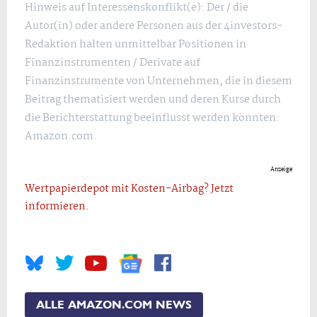
Hinweis auf Interessenskonflikt(e): Der / die
Autor(in) oder andere Personen aus der 4investors-
Redaktion halten unmittelbar Positionen in
Finanzinstrumenten / Derivate auf
Finanzinstrumente von Unternehmen, die in diesem
Beitrag thematisiert werden und deren Kurse durch
die Berichterstattung beeinflusst werden könnten:
Amazon.com.
Anzeige
Wertpapierdepot mit Kosten-Airbag? Jetzt
informieren.
ALLE AMAZON.COM NEWS