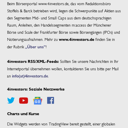
Beim Börsenportal www.4investors.de, das vom Redaktionsbüro
Stoffels & Barck betrieben wird, liegen die Schwerpunkte auf Aktien aus
den Segmenten Mid- und Small Caps aus dem deutschsprachigen
Raum, Anleihen, den Handelssegmenten m:access der Münchener
Börse und Scale der Frankfurter Börse sowie Börsengängen (IPOs) und
Notierungsaufnahmen. Mehr zu
finden Sie in
www.4investors.de
der Rubrik
„Über uns”
!
Sollten Sie unsere Nachrichten in Ihr
4investors RSS/XML-Feeds:
Internetportal übernehmen wollen, kontaktieren Sie uns bitte per Mail
an
info(at)4investors.de
.
4investors: Soziale Netzwerke
Charts und Kurse
Die Widgets werden von TradingView bereit gestellt, einer globalen