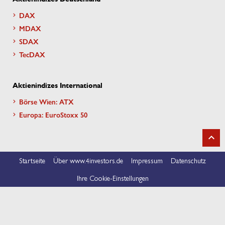
DAX
MDAX
SDAX
TecDAX
Aktienindizes International
Börse Wien: ATX
Europa: EuroStoxx 50
Startseite
Über www.4investors.de
Impressum
Datenschutz
Ihre Cookie-Einstellungen