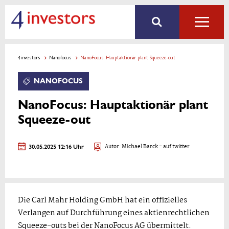
4investors
Nanofocus
NanoFocus: Hauptaktionär plant Squeeze-out
NANOFOCUS
NanoFocus: Hauptaktionär plant
Squeeze-out
30.05.2025 12:16 Uhr
Autor:
Michael Barck
- auf twitter
Die Carl Mahr Holding GmbH hat ein offizielles
Verlangen auf Durchführung eines aktienrechtlichen
Squeeze-outs bei der NanoFocus AG übermittelt.