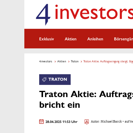
Exklusiv
Aktien
Anleihen
Börsengä
4investors
Aktien
Traton
Traton Aktie: Auftragseingang steigt, Erg
TRATON
Traton Aktie: Auftrag
bricht ein
28.04.2025 11:53 Uhr
Autor:
Michael Barck
- auf t