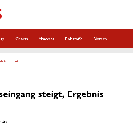
nge
Charts
M:access
Rohstoffe
Biotech
ebnis bricht ein
seingang steigt, Ergebnis
witter