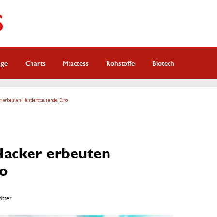
nge
Charts
M:access
Rohstoffe
Biotech
r erbeuten Hunderttausende Euro
Hacker erbeuten
o
witter