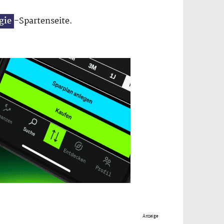
gie
-Spartenseite.
Anzeige