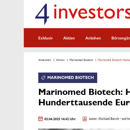
Exklusiv
Aktien
Anleihen
Börsengä
4investors
Aktien
Marinomed Biotech
Marinomed Biotech: Hacke
MARINOMED BIOTECH
Marinomed Biotech: 
Hunderttausende Eur
02.04.2025 14:42 Uhr
Autor:
Michael Barck
- auf t