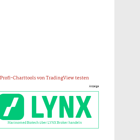
Profi-Charttools von TradingView testen
Anzeige
Marinomed Biotech über LYNX Broker handeln