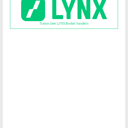
Traton über LYNX Broker handeln