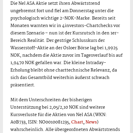
Die Nel ASA Aktie setzt ihren Abwärtstrend
ungebremst fort und fiel am Donnerstag unter die
psychologisch wichtige 2-NOK-Marke. Bereits seit
Monaten warnten wir in 4investors-Chartchecks vor
diesem Szenario – nun ist der Kursrutsch in den 1er-
Bereich Realität. Der gestrige Schlusskurs der
Wasserstoff-Aktie an der Osloer Börse lag bei 1,9925
NOK, nachdem die Aktie zuvor im Tagesverlauf bis auf
1,9470 NOK gefallen war. Die kleine Intraday-
Erholung bleibt ohne charttechnische Relevanz, da
sich das Gesamtbild weiterhin äußerst schwach
präsentiert.
Mit dem Unterschreiten der bisherigen
Unterstützung bei 2,05/2,10 NOK sind weitere
Kursverluste für die Aktien von Nel ASA (WKN:
A0B733, ISIN: NO0010081235,
Chart
,
News
)
wahrscheinlich. Alle übergeordneten Abwärtstrends