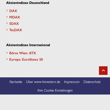
Aktienindizes Deutschland
DAX
MDAX
SDAX
TecDAX
Aktienindizes International
Börse Wien: ATX
Europa: EuroStoxx 50
Startseite
Über www.4investors.de
Impressum
Datenschutz
Ihre Cookie-Einstellungen