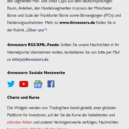
den Segmenten Mid- und Small Caps aus dem deutschsprachigen
Raum, Anleihen, den Handelssegmenten m:access der Münchener
Börse und Scale der Frankfurter Börse sowie Börsengängen (IPOs) und
Notierungsaufnahmen. Mehr zu
finden Sie in
www.4investors.de
der Rubrik
„Über uns”
!
Sollten Sie unsere Nachrichten in Ihr
4investors RSS/XML-Feeds:
Internetportal übernehmen wollen, kontaktieren Sie uns bitte per Mail
an
info(at)4investors.de
.
4investors: Soziale Netzwerke
Charts und Kurse
Die Widgets werden von TradingView bereit gestellt, einer globalen
Plattform für Investoren, auf der Sie die Kurse der beliebtesten und
aktivsten Aktien
und anderer Vermögenswerte verfolgen, Nachrichten
lesen und Handelsideen finden können.