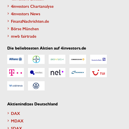
4investors Chartanalyse
4investors News
FinanzNachrichten.de
Börse München
mwb fairtrade
Die beliebtesten Aktien auf 4investors.de
Aktienindizes Deutschland
DAX
MDAX
SDAX