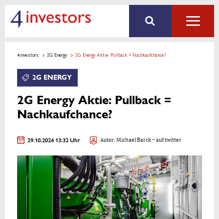
4investors
2G Energy
2G Energy Aktie: Pullback = Nachkaufchance?
2G ENERGY
2G Energy Aktie: Pullback =
Nachkaufchance?
29.10.2024 13:32 Uhr
Autor:
Michael Barck
- auf twitter