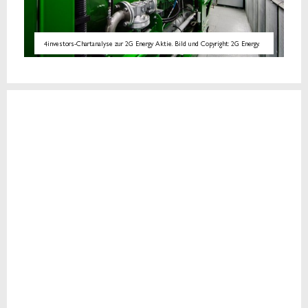
4investors-Chartanalyse zur 2G Energy Aktie. Bild und Copyright: 2G Energy.