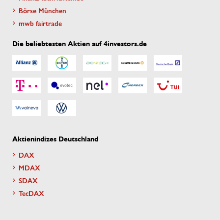
Börse München
mwb fairtrade
Die beliebtesten Aktien auf 4investors.de
Aktienindizes Deutschland
DAX
MDAX
SDAX
TecDAX