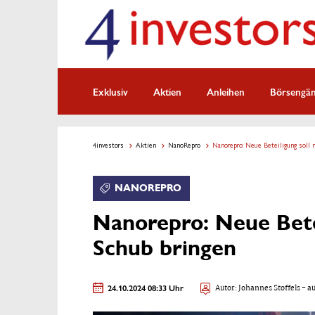
Exklusiv
Aktien
Anleihen
Börsengä
4investors
Aktien
NanoRepro
Nanorepro: Neue Beteiligung soll 
NANOREPRO
Nanorepro: Neue Bete
Schub bringen
24.10.2024 08:33 Uhr
Autor:
Johannes Stoffels
- au