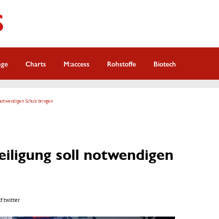
nge
Charts
M:access
Rohstoffe
Biotech
notwendigen Schub bringen
iligung soll notwendigen
f twitter