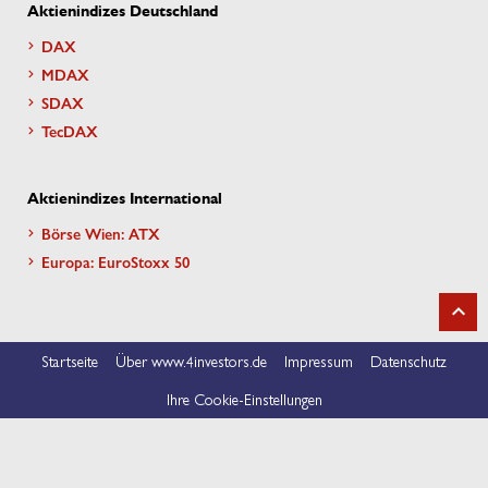
Aktienindizes Deutschland
DAX
MDAX
SDAX
TecDAX
Aktienindizes International
Börse Wien: ATX
Europa: EuroStoxx 50
Startseite
Über www.4investors.de
Impressum
Datenschutz
Ihre Cookie-Einstellungen