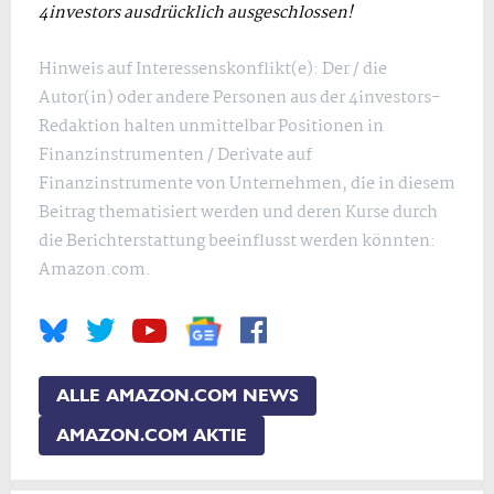
4investors ausdrücklich ausgeschlossen!
Hinweis auf Interessenskonflikt(e): Der / die
Autor(in) oder andere Personen aus der 4investors-
Redaktion halten unmittelbar Positionen in
Finanzinstrumenten / Derivate auf
Finanzinstrumente von Unternehmen, die in diesem
Beitrag thematisiert werden und deren Kurse durch
die Berichterstattung beeinflusst werden könnten:
Amazon.com.
ALLE AMAZON.COM NEWS
AMAZON.COM AKTIE