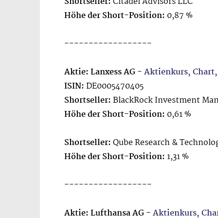
Shortseller:
Citadel Advisors LLC
Höhe der Short-Position:
0,87 %
------------------
Aktie: Lanxess AG -
Aktienkurs, Chart
ISIN:
DE0005470405
Shortseller:
BlackRock Investment Man
Höhe der Short-Position:
0,61 %
Shortseller:
Qube Research & Technolog
Höhe der Short-Position:
1,31 %
------------------
Aktie: Lufthansa AG -
Aktienkurs, Cha