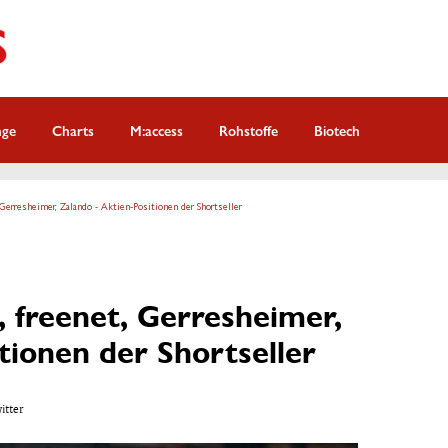
nge
Charts
M:access
Rohstoffe
Biotech
Gerresheimer, Zalando - Aktien-Positionen der Shortseller
 freenet, Gerresheimer,
tionen der Shortseller
witter