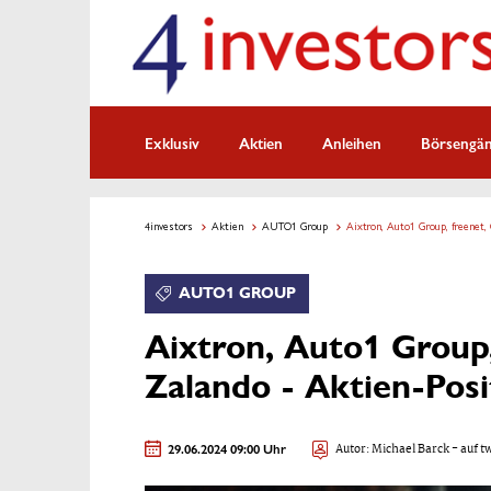
Exklusiv
Aktien
Anleihen
Börsengä
4investors
Aktien
AUTO1 Group
Aixtron, Auto1 Group, freenet, 
AUTO1 GROUP
Aixtron, Auto1 Group,
Zalando - Aktien-Posi
29.06.2024 09:00 Uhr
Autor:
Michael Barck
- auf t