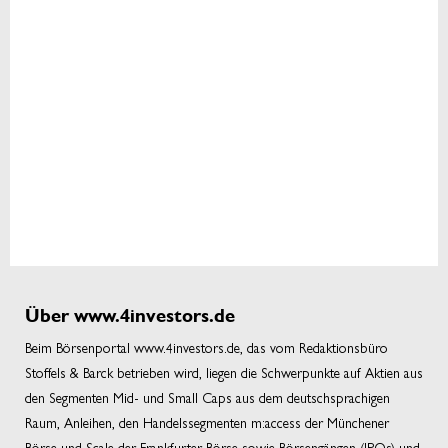
Über www.4investors.de
Beim Börsenportal www.4investors.de, das vom Redaktionsbüro
Stoffels & Barck betrieben wird, liegen die Schwerpunkte auf Aktien aus
den Segmenten Mid- und Small Caps aus dem deutschsprachigen
Raum, Anleihen, den Handelssegmenten m:access der Münchener
Börse und Scale der Frankfurter Börse sowie Börsengängen (IPOs) und