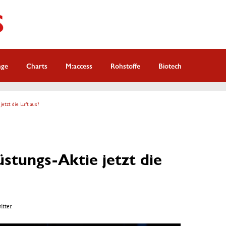
nge
Charts
M:access
Rohstoffe
Biotech
etzt die Luft aus?
stungs-Aktie jetzt die
witter