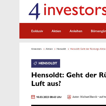
Exklusiv
Aktien
Anleihen
Börsengä
4investors
Aktien
Hensoldt
Hensoldt: Geht der Rüstungs-Aktie j
HENSOLDT
Hensoldt: Geht der Rü
Luft aus?
10.03.2023 08:43 Uhr
Autor:
Michael Barck
- auf t