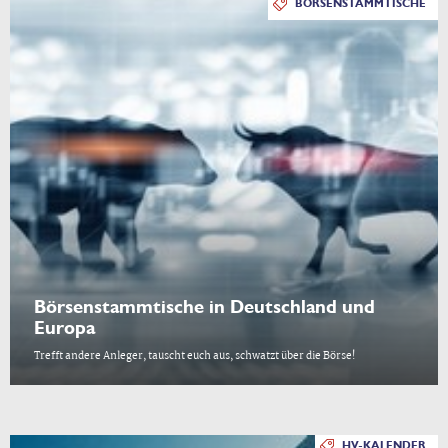
BÖRSENSTAMMTISCHE
Börsenstammtische in Deutschland und
Europa
Trefft andere Anleger, tauscht euch aus, schwatzt über die Börse!
HV-KALENDER