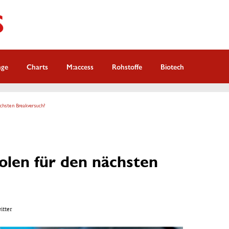
nge
Charts
M:access
Rohstoffe
Biotech
ächsten Breakversuch?
olen für den nächsten
witter