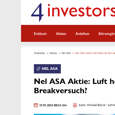
Exklusiv
Aktien
Anleihen
Börsengä
4investors
Aktien
Nel ASA
Nel ASA Aktie: Luft holen für den n
NEL ASA
Nel ASA Aktie: Luft h
Breakversuch?
27.01.2023 08:53 Uhr
Autor:
Michael Barck
- auf t