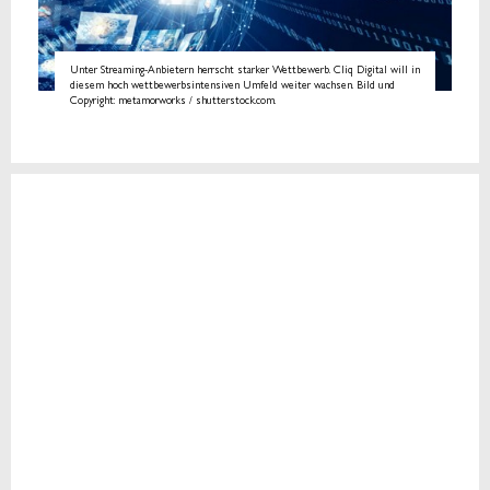
Unter Streaming-Anbietern herrscht starker Wettbewerb. Cliq Digital will in
diesem hoch wettbewerbsintensiven Umfeld weiter wachsen. Bild und
Copyright: metamorworks / shutterstock.com.