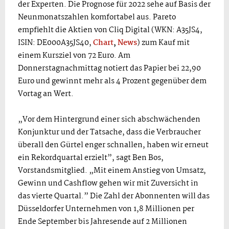
der Experten. Die Prognose für 2022 sehe auf Basis der
Neunmonatszahlen komfortabel aus. Pareto
empfiehlt die Aktien von Cliq Digital (WKN: A35JS4,
ISIN: DE000A35JS40,
Chart
,
News
) zum Kauf mit
einem Kursziel von 72 Euro. Am
Donnerstagnachmittag notiert das Papier bei 22,90
Euro und gewinnt mehr als 4 Prozent gegenüber dem
Vortag an Wert.
„Vor dem Hintergrund einer sich abschwächenden
Konjunktur und der Tatsache, dass die Verbraucher
überall den Gürtel enger schnallen, haben wir erneut
ein Rekordquartal erzielt”, sagt Ben Bos,
Vorstandsmitglied. „Mit einem Anstieg von Umsatz,
Gewinn und Cashflow gehen wir mit Zuversicht in
das vierte Quartal.” Die Zahl der Abonnenten will das
Düsseldorfer Unternehmen von 1,8 Millionen per
Ende September bis Jahresende auf 2 Millionen