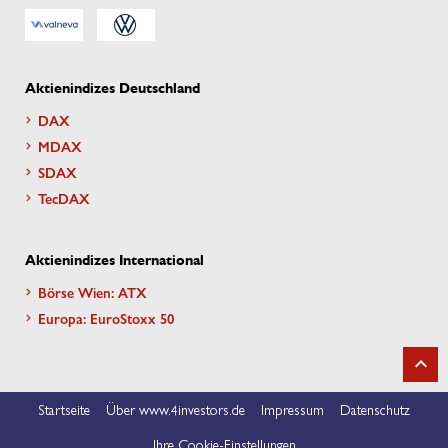
Aktienindizes Deutschland
DAX
MDAX
SDAX
TecDAX
Aktienindizes International
Börse Wien: ATX
Europa: EuroStoxx 50
Startseite
Über www.4investors.de
Impressum
Datenschutz
Ihre Cookie-Einstellungen