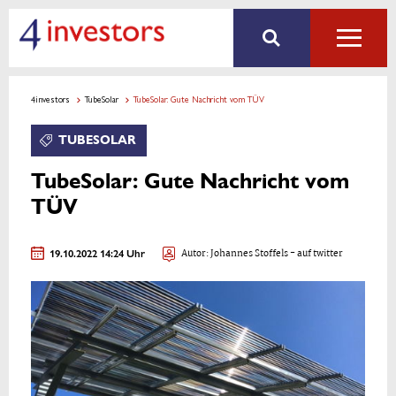
4investors
TubeSolar
TubeSolar: Gute Nachricht vom TÜV
TUBESOLAR
TubeSolar: Gute Nachricht vom
TÜV
19.10.2022 14:24 Uhr
Autor:
Johannes Stoffels
- auf twitter