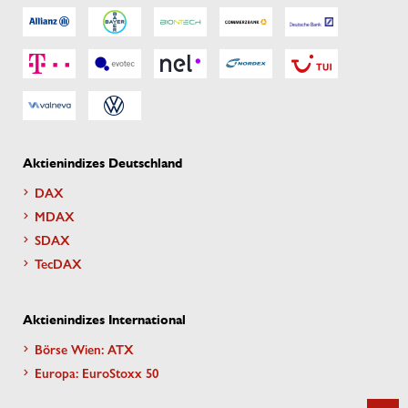
Aktienindizes Deutschland
DAX
MDAX
SDAX
TecDAX
Aktienindizes International
Börse Wien: ATX
Europa: EuroStoxx 50