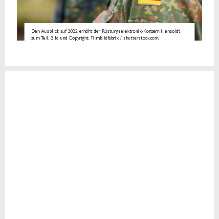
Den Ausblick auf 2022 erhöht der Rüstungselektronik-Konzern Hensoldt
zum Teil. Bild und Copyright: Filmbildfabrik / shutterstock.com.