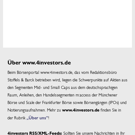
Über www.4investors.de
Beim Börsenportal www.4investors.de, das vom Redaktionsbüro
Stoffels & Barck betrieben wird, liegen die Schwerpunkte auf Aktien aus
den Segmenten Mid- und Small Caps aus dem deutschsprachigen
Raum, Anleihen, den Handelssegmenten m:access der Münchener
Börse und Scale der Frankfurter Börse sowie Börsengängen (IPOs) und
Notierungsaufnahmen. Mehr zu
finden Sie in
www.4investors.de
der Rubrik
„Über uns”
!
Sollten Sie unsere Nachrichten in Ihr
4investors RSS/XML-Feeds: