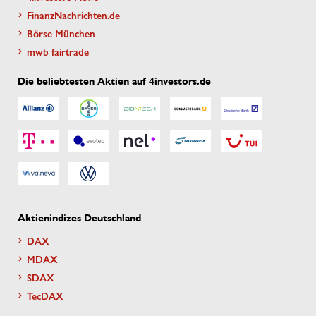
FinanzNachrichten.de
Börse München
mwb fairtrade
Die beliebtesten Aktien auf 4investors.de
Aktienindizes Deutschland
DAX
MDAX
SDAX
TecDAX