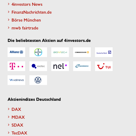
4investors News
FinanzNachrichten.de
Börse München
mwb fairtrade
Die beliebtesten Aktien auf 4investors.de
Aktienindizes Deutschland
DAX
MDAX
SDAX
TecDAX