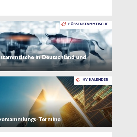
BÖRSENSTAMMTISCHE
stammtische in Deutschland und
a
HV-KALENDER
versammlungs-Termine