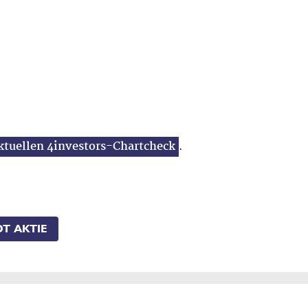
ktuellen 4investors-Chartcheck
.
T AKTIE