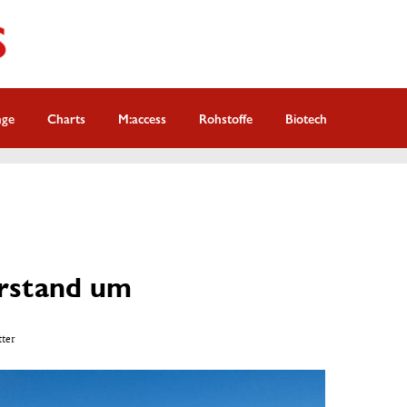
nge
Charts
M:access
Rohstoffe
Biotech
orstand um
tter