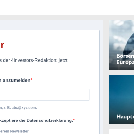
r
Börsen
 der 4investors-Redaktion: jetzt
Europ
ch anzumelden
, z. B.
abc@xyz.com
.
Haupt
kzeptiere die Datenschutzerklärung.
nserem Newsletter