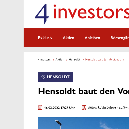
Exklusiv
Aktien
Anleihen
Börsengä
4investors
Aktien
Hensoldt
Hensoldt baut den Vorstand um
HENSOLDT
Hensoldt baut den V
16.03.2022 17:27 Uhr
Autor:
Robin Lohwe
- auf twi